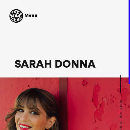
SHOP
Menu
Chanson française
France
SARAH DONNA
scroll pour découvrir