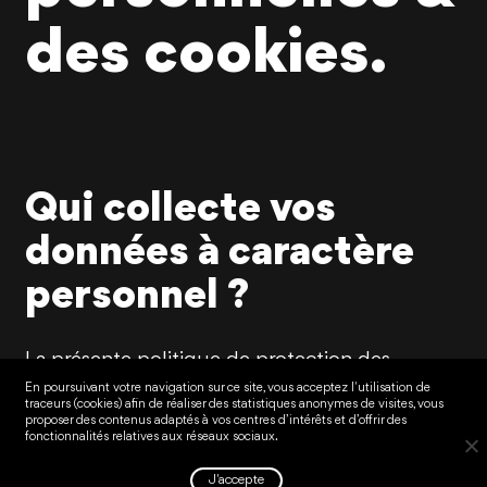
des cookies.
Qui collecte vos
données à caractère
personnel ?
La présente politique de protection des
données personnelles s’applique à l’ensemble
En poursuivant votre navigation sur ce site, vous acceptez l'utilisation de
traceurs (cookies) afin de réaliser des statistiques anonymes de visites, vous
des sites internet, des jeux concours/tirages au
proposer des contenus adaptés à vos centres d’intérêts et d’offrir des
fonctionnalités relatives aux réseaux sociaux.
sort en ligne, ainsi qu’à toute autre initiative en
ligne appartenant à la société Roy Music et
J'accepte